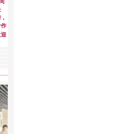
间
关
情，
计作
欢迎